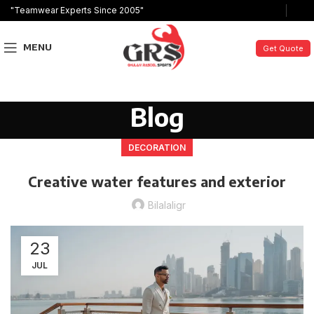
"Teamwear Experts Since 2005"
MENU
Get Quote
Blog
DECORATION
Creative water features and exterior
Bilalaligr
23
JUL