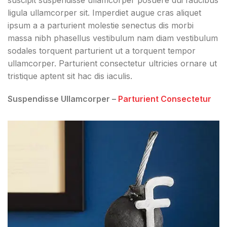
ligula ullamcorper sit. Imperdiet augue cras aliquet
ipsum a a parturient molestie senectus dis morbi
massa nibh phasellus vestibulum nam diam vestibulum
sodales torquent parturient ut a torquent tempor
ullamcorper. Parturient consectetur ultricies ornare ut
tristique aptent sit hac dis iaculis.
Suspendisse Ullamcorper –
Parturient Consectetur