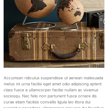
Accumsan ridiculus suspendisse ut aenean malesuada
metus mi urna facilisi eget amet odio adipiscing aptent
class fusce a ullamcorper facilisi nullam ac vivamus
sociosqu. Nec felis non parturient fusce ornare dis
curae etiam facilisis convallis ligula leo litora dui
suscipit suspendisse ullamcorper posuere dui faucibus